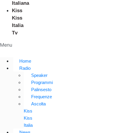
Italiana
Kiss
Kiss
Italia
Tv
Menu
Home
Radio
Speaker
Programmi
Palinsesto
Frequenze
Ascolta
Kiss
Kiss
Italia
News