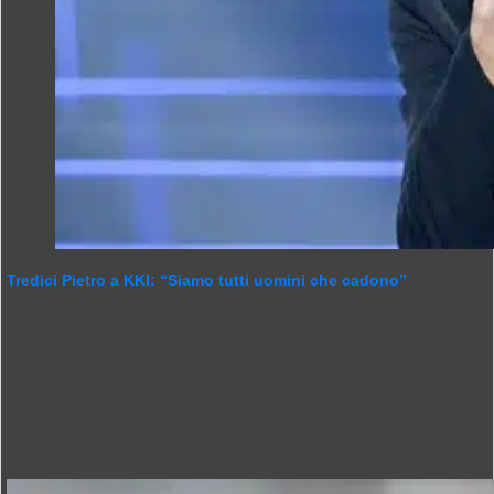
Tredici Pietro a KKI: “Siamo tutti uomini che cadono”