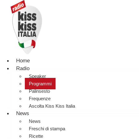
Home
Radio
Speaker
Programmi
Palinsesto
Frequenze
Ascolta Kiss Kiss Italia
News
News
Freschi di stampa
Ricette