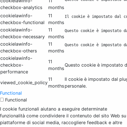
cookielawinfo-
11
checkbox-analytics
months
cookielawinfo-
11
Il cookie è impostato dal c
checkbox-functional
months
cookielawinfo-
11
Questo cookie è impostato d
checkbox-necessary
months
cookielawinfo-
11
Questo cookie è impostato d
checkbox-others
months
cookielawinfo-
11
checkbox-
Questo cookie è impostato da
months
performance
11
Il cookie è impostato dal pl
viewed_cookie_policy
months
personale.
Functional
Functional
I cookie funzionali aiutano a eseguire determinate
funzionalità come condividere il contenuto del sito Web su
piattaforme di social media, raccogliere feedback e altre