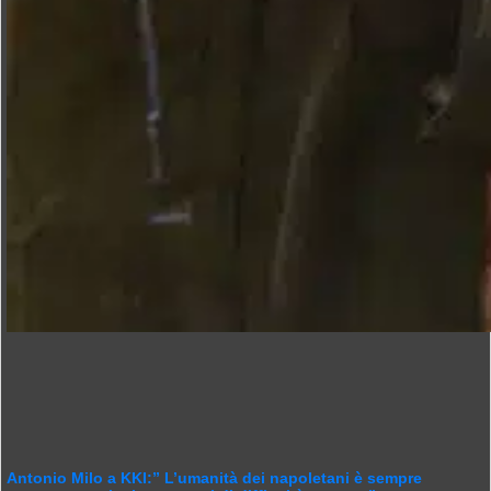
Antonio Milo a KKI:” L’umanità dei napoletani è sempre