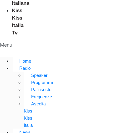
Italiana
Kiss
Kiss
Italia
Tv
Menu
Home
Radio
Speaker
Programmi
Palinsesto
Frequenze
Ascolta
Kiss
Kiss
Italia
News