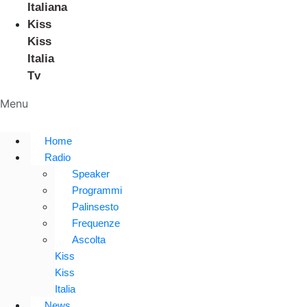
Italiana
Kiss
Kiss
Italia
Tv
Menu
Home
Radio
Speaker
Programmi
Palinsesto
Frequenze
Ascolta
Kiss
Kiss
Italia
News