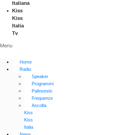
Italiana
Kiss
Kiss
Italia
Tv
Menu
Home
Radio
Speaker
Programmi
Palinsesto
Frequenze
Ascolta
Kiss
Kiss
Italia
News