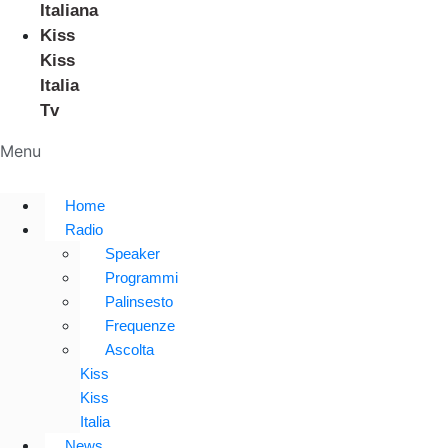
Italiana
Kiss
Kiss
Italia
Tv
Menu
Home
Radio
Speaker
Programmi
Palinsesto
Frequenze
Ascolta
Kiss
Kiss
Italia
News