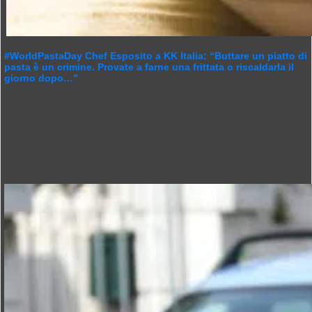
#WorldPastaDay Chef Esposito a KK Italia: “Buttare un piatto di
pasta è un crimine. Provate a farne una frittata o riscaldarla il
giorno dopo…”