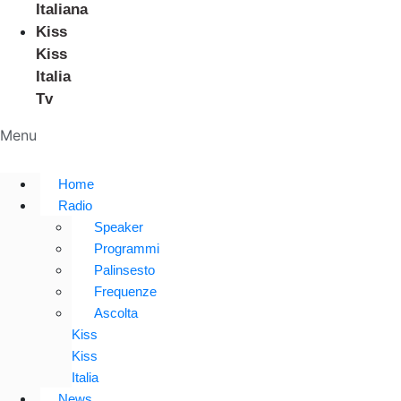
Italiana
Kiss
Kiss
Italia
Tv
Menu
Home
Radio
Speaker
Programmi
Palinsesto
Frequenze
Ascolta
Kiss
Kiss
Italia
News