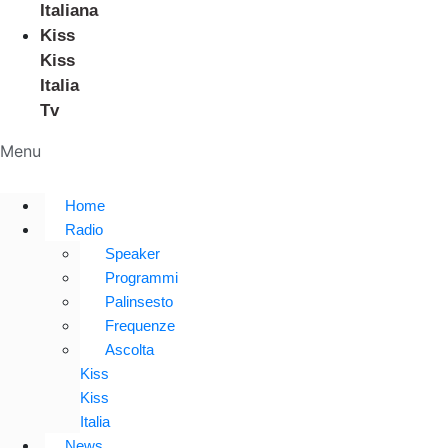
Italiana
Kiss
Kiss
Italia
Tv
Menu
Home
Radio
Speaker
Programmi
Palinsesto
Frequenze
Ascolta
Kiss
Kiss
Italia
News