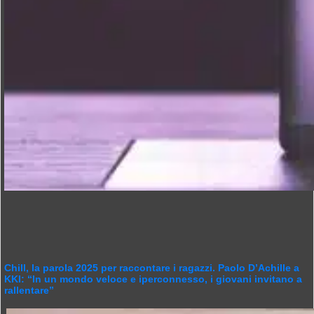
Chill, la parola 2025 per raccontare i ragazzi. Paolo D’Achille a
KKI: “In un mondo veloce e iperconnesso, i giovani invitano a
rallentare”