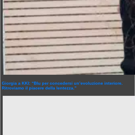
Giorgia a KKI: “Blu per concedersi un’evoluzione interiore.
Ritroviamo il piacere della lentezza.”