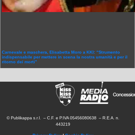
Carnevale e maschera, Elisabetta Moro a KKI: “Strumento
indispensabile per mettere in scena la nostra umanità e per il
ritorno dei morti”
© Publikappa s.r.l. – C.F. e P.IVA 05456080638 – R.E.A. n.
443219