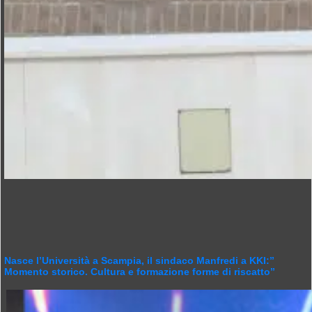
Nasce l’Università a Scampia, il sindaco Manfredi a KKI:”
Momento storico. Cultura e formazione forme di riscatto”