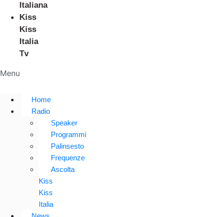
Italiana
Kiss
Kiss
Italia
Tv
Menu
Home
Radio
Speaker
Programmi
Palinsesto
Frequenze
Ascolta
Kiss
Kiss
Italia
News