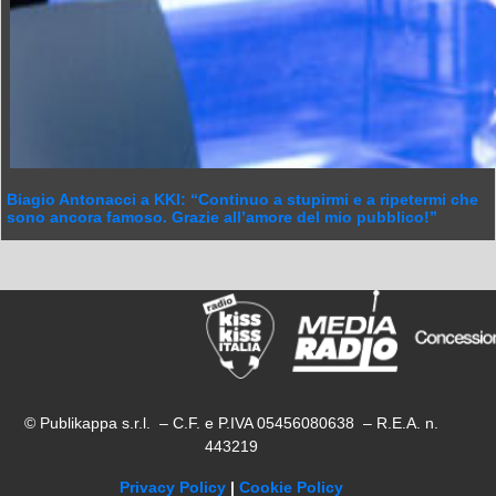
Biagio Antonacci a KKI: “Continuo a stupirmi e a ripetermi che
sono ancora famoso. Grazie all’amore del mio pubblico!”
© Publikappa s.r.l. – C.F. e P.IVA 05456080638 – R.E.A. n.
443219
Privacy Policy
|
Cookie Policy