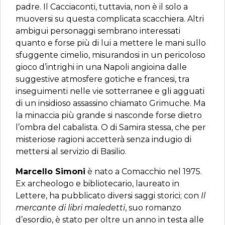
padre. Il Cacciaconti, tuttavia, non è il solo a
muoversi su questa complicata scacchiera. Altri
ambigui personaggi sembrano interessati
quanto e forse più di lui a mettere le mani sullo
sfuggente cimelio, misurandosi in un pericoloso
gioco d’intrighi in una Napoli angioina dalle
suggestive atmosfere gotiche e francesi, tra
inseguimenti nelle vie sotterranee e gli agguati
di un insidioso assassino chiamato Grimuche. Ma
la minaccia più grande si nasconde forse dietro
l’ombra del cabalista. O di Samira stessa, che per
misteriose ragioni accetterà senza indugio di
mettersi al servizio di Basilio.
Marcello Simoni
è nato a Comacchio nel 1975.
Ex archeologo e bibliotecario, laureato in
Lettere, ha pubblicato diversi saggi storici; con
Il
mercante di libri maledetti
, suo romanzo
d’esordio, è stato per oltre un anno in testa alle