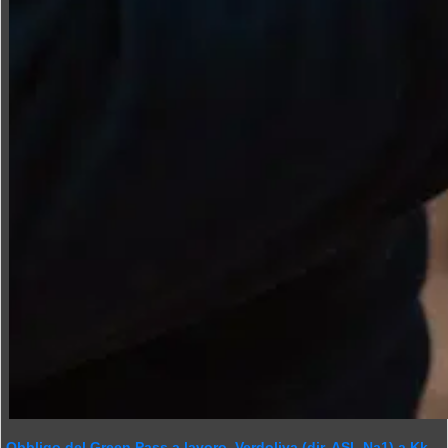
Obbligo del Green Pass a lavoro. Verdoliva (dir. ASL Na1) a Kk