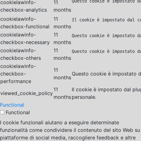
Questo cookie è impostato d
cookielawinfo-
11
checkbox-analytics
months
cookielawinfo-
11
Il cookie è impostato dal c
checkbox-functional
months
cookielawinfo-
11
Questo cookie è impostato d
checkbox-necessary
months
cookielawinfo-
11
Questo cookie è impostato d
checkbox-others
months
cookielawinfo-
11
checkbox-
Questo cookie è impostato da
months
performance
11
Il cookie è impostato dal pl
viewed_cookie_policy
months
personale.
Functional
Functional
I cookie funzionali aiutano a eseguire determinate
funzionalità come condividere il contenuto del sito Web su
piattaforme di social media, raccogliere feedback e altre