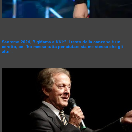
Sanremo 2024, BigMama a KKI:” Il testo della canzone è un
cerotto, ce l’ho messa tutta per aiutare sia me stessa che gli
altri”.