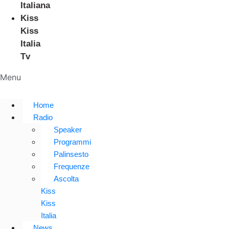
Italiana
Kiss
Kiss
Italia
Tv
Menu
Home
Radio
Speaker
Programmi
Palinsesto
Frequenze
Ascolta
Kiss
Kiss
Italia
News