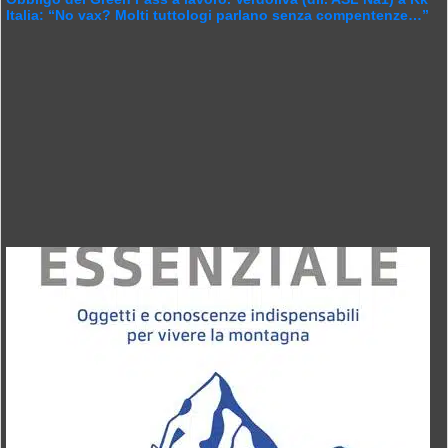
Italia: “No vax? Molti tuttologi parlano senza compentenze…”