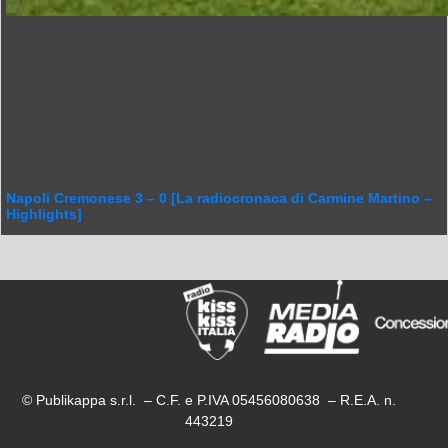
Napoli Cremonese 3 – 0 [La radiocronaca di Carmine Martino –
Highlights]
© Publikappa s.r.l. – C.F. e P.IVA 05456080638 – R.E.A. n.
443219