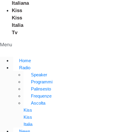
Italiana
Kiss
Kiss
Italia
Tv
Menu
Home
Radio
Speaker
Programmi
Palinsesto
Frequenze
Ascolta
Kiss
Kiss
Italia
News