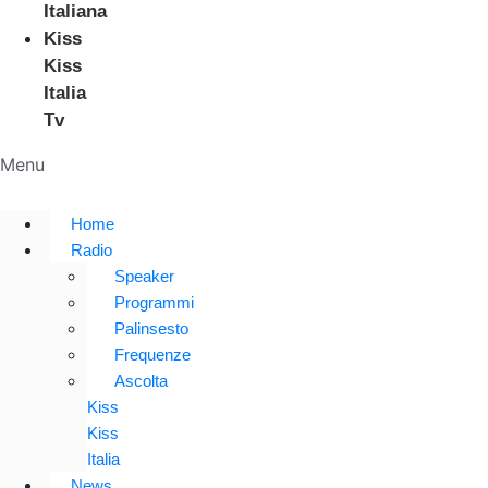
Italiana
Kiss
Kiss
Italia
Tv
Menu
Home
Radio
Speaker
Programmi
Palinsesto
Frequenze
Ascolta
Kiss
Kiss
Italia
News