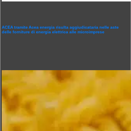
ACEA tramite Acea energia risulta aggiudicataria nelle aste
delle forniture di energia elettrica alle microimprese