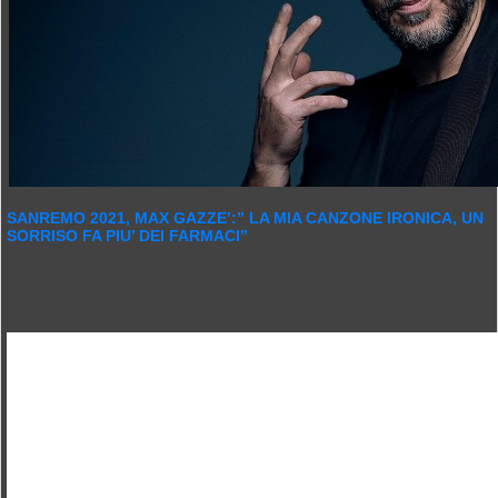
SANREMO 2021, MAX GAZZE’:” LA MIA CANZONE IRONICA, UN
SORRISO FA PIU’ DEI FARMACI”