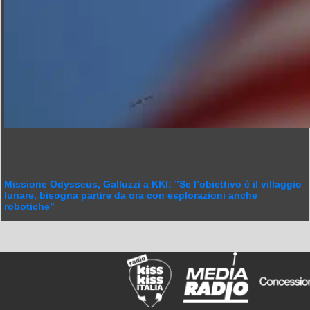
Missione Odysseus, Galluzzi a KKI: ”Se l’obiettivo è il villaggio
lunare, bisogna partire da ora con esplorazioni anche
robotiche”