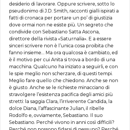
desiderio di lavorare. Oppure scrivere, sotto lo
pseudonimo di J.D. Smith, racconti gialli ispirati a
fatti di cronaca per portare un po’ di giustizia
dove ormai non ne esiste più. Un segreto che
condivide con Sebastiano Satta Ascona,
direttore della rivista «Saturnalia». E a essere
sinceri scrivere non è l’unica cosa proibita che
fanno insieme… Ma ora qualcosa è cambiato, ed
è il motivo per cui Anita si trova a bordo di una
macchina. Qualcuno ha iniziato a seguirli, e con
le spie meglio non scherzare, di questi tempi.
Meglio fare quello che chiedono. Anche se non
è giusto. Anche se le richieste minacciano di
stravolgere l’esistenza pacifica degli amici più
stretti: la saggia Clara, l’irriverente Candida, la
dolce Diana, l’affascinante Julian, il ribelle
Rodolfo e, ovviamente, Sebastiano. Il suo
Sebastiano. Perché vivono in anni così difficili?
Perché non possono fidarsi di nessuno? Perché