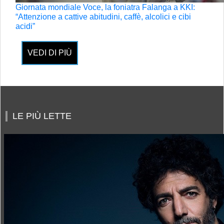
Giornata mondiale Voce, la foniatra Falanga a KKI:
“Attenzione a cattive abitudini, caffè, alcolici e cibi
acidi”
VEDI DI PIÙ
LE PIÙ LETTE