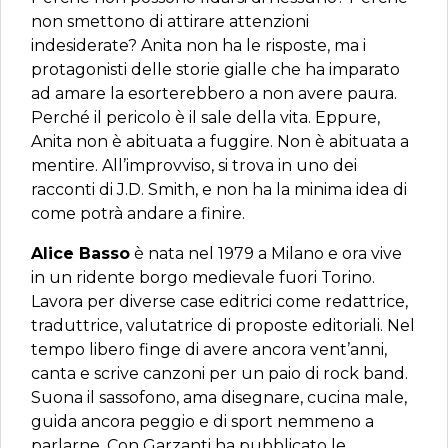
non smettono di attirare attenzioni
indesiderate? Anita non ha le risposte, ma i
protagonisti delle storie gialle che ha imparato
ad amare la esorterebbero a non avere paura.
Perché il pericolo è il sale della vita. Eppure,
Anita non è abituata a fuggire. Non è abituata a
mentire. All’improvviso, si trova in uno dei
racconti di J.D. Smith, e non ha la minima idea di
come potrà andare a finire.
Alice Basso
è nata nel 1979 a Milano e ora vive
in un ridente borgo medievale fuori Torino.
Lavora per diverse case editrici come redattrice,
traduttrice, valutatrice di proposte editoriali. Nel
tempo libero finge di avere ancora vent’anni,
canta e scrive canzoni per un paio di rock band.
Suona il sassofono, ama disegnare, cucina male,
guida ancora peggio e di sport nemmeno a
parlarne. Con Garzanti ha pubblicato le