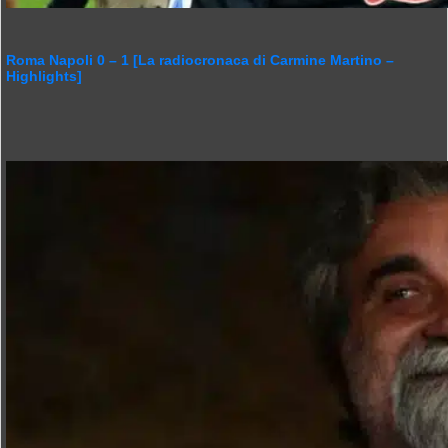
Roma Napoli 0 – 1 [La radiocronaca di Carmine Martino –
Highlights]