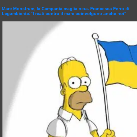
Mare Monstrum, la Campania maglia nera. Francesca Ferro di
Legambiente:”I reati contro il mare coinvolgono anche noi”