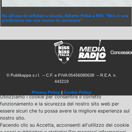
No all’uso di cellulari a scuola, Alberto Pellai a KKI: “Non è una
proibizione ma una norma da accettare”
© Publikappa s.r.l. – C.F. e P.IVA 05456080638 – R.E.A. n.
443219
Privacy Policy
|
Cookie Policy
Utilizziamo i cookie per consentire il corretto
funzionamento e la sicurezza del nostro sito web per
essere sicuri che tu possa avere la migliore esperienza sul
nostro sito.
Facendo clic su Accetta, acconsenti all'utilizzo dei cookie