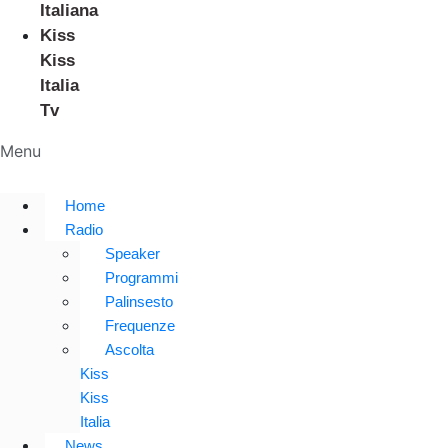
Italiana
Kiss
Kiss
Italia
Tv
Menu
Home
Radio
Speaker
Programmi
Palinsesto
Frequenze
Ascolta
Kiss
Kiss
Italia
News