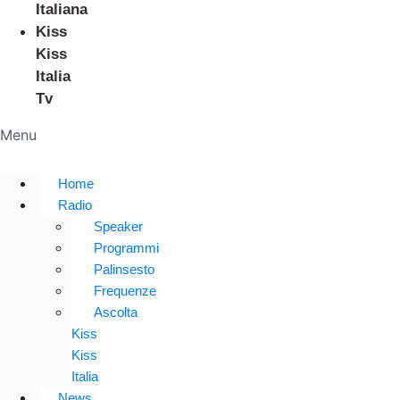
Italiana
Kiss
Kiss
Italia
Tv
Menu
Home
Radio
Speaker
Programmi
Palinsesto
Frequenze
Ascolta
Kiss
Kiss
Italia
News