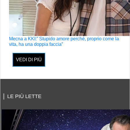
Mecna a KKI:” Stupido amore perché, proprio come la
vita, ha una doppia faccia”
VEDI DI PIÙ
LE PIÙ LETTE