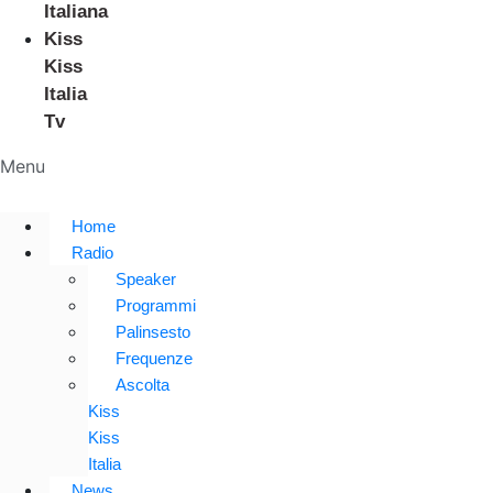
Italiana
Kiss
Kiss
Italia
Tv
Menu
Home
Radio
Speaker
Programmi
Palinsesto
Frequenze
Ascolta
Kiss
Kiss
Italia
News