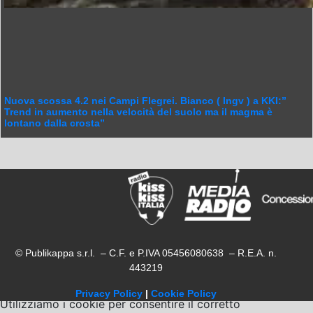
Nuova scossa 4.2 nei Campi Flegrei. Bianco ( Ingv ) a KKI:”
Trend in aumento nella velocità del suolo ma il magma è
lontano dalla crosta”
© Publikappa s.r.l. – C.F. e P.IVA 05456080638 – R.E.A. n.
443219
Privacy Policy
|
Cookie Policy
Utilizziamo i cookie per consentire il corretto