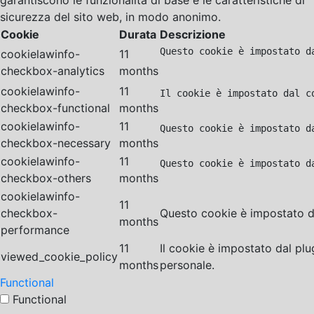
garantiscono le funzionalità di base e le caratteristiche di
sicurezza del sito web, in modo anonimo.
Cookie
Durata
Descrizione
Questo cookie è impostato d
cookielawinfo-
11
checkbox-analytics
months
cookielawinfo-
11
Il cookie è impostato dal c
checkbox-functional
months
cookielawinfo-
11
Questo cookie è impostato d
checkbox-necessary
months
cookielawinfo-
11
Questo cookie è impostato d
checkbox-others
months
cookielawinfo-
11
checkbox-
Questo cookie è impostato da
months
performance
11
Il cookie è impostato dal pl
viewed_cookie_policy
months
personale.
Functional
Functional