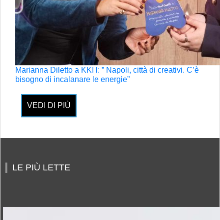
Marianna Diletto a KKI l: ” Napoli, città di creativi. C’è
bisogno di incalanare le energie”
VEDI DI PIÙ
LE PIÙ LETTE