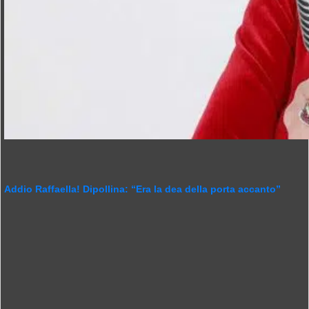
Addio Raffaella! Dipollina: “Era la dea della porta accanto”