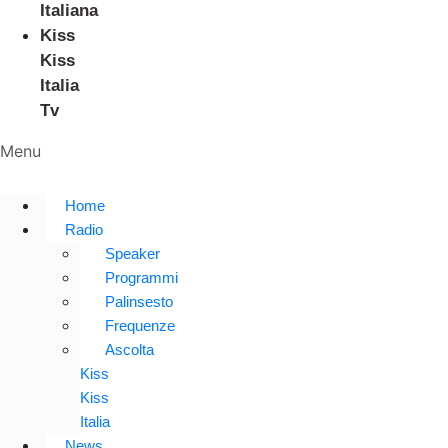
Italiana
Kiss
Kiss
Italia
Tv
Menu
Home
Radio
Speaker
Programmi
Palinsesto
Frequenze
Ascolta
Kiss
Kiss
Italia
News