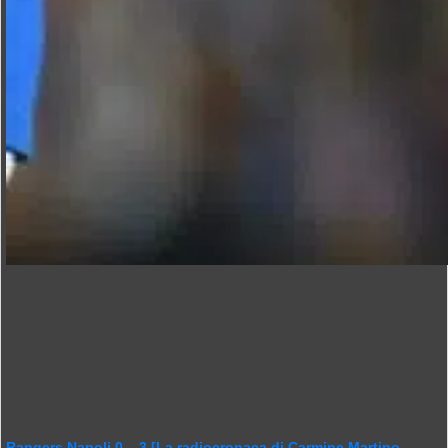
Rangers Napoli 0 – 3 [La radiocronaca di Carmine Martino –