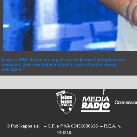
Lazza a KKI:”Se hai un sogno non te lo devi far togliere da
nessuno, devi combattere a tutti i costi affinché possa
realizzarsi”
© Publikappa s.r.l. – C.F. e P.IVA 05456080638 – R.E.A. n.
443219