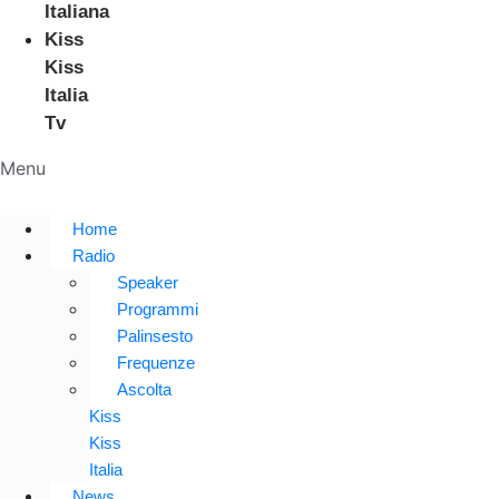
Italiana
Kiss
Kiss
Italia
Tv
Menu
Home
Radio
Speaker
Programmi
Palinsesto
Frequenze
Ascolta
Kiss
Kiss
Italia
News