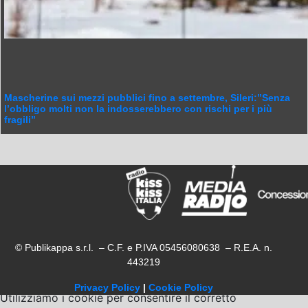
Mascherine sui mezzi pubblici fino a settembre, Sileri:”Senza
l’obbligo molti non la indosserebbero con rischi per i più
fragili”
© Publikappa s.r.l. – C.F. e P.IVA 05456080638 – R.E.A. n.
443219
Privacy Policy
|
Cookie Policy
Utilizziamo i cookie per consentire il corretto