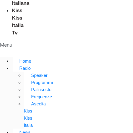
Italiana
Kiss
Kiss
Italia
Tv
Menu
Home
Radio
Speaker
Programmi
Palinsesto
Frequenze
Ascolta
Kiss
Kiss
Italia
News