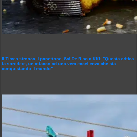
Il Times stronca il panettone, Sal De Riso a KKI: ”Questa critica
fa sorridere, un attacco ad una vera eccellenza che sta
conquistando il mondo”