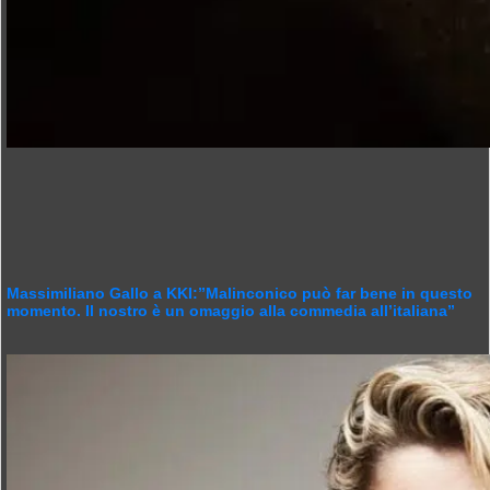
Massimiliano Gallo a KKI:”Malinconico può far bene in questo
momento. Il nostro è un omaggio alla commedia all’italiana”