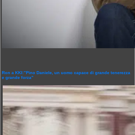
Ron a KKI:”Pino Daniele, un uomo capace di grande tenerezza
e grande forza”