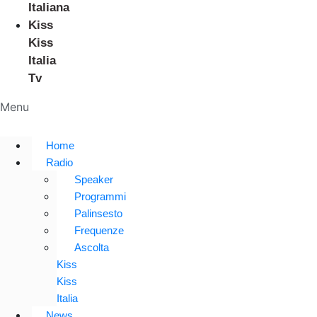
Italiana
Kiss
Kiss
Italia
Tv
Menu
Home
Radio
Speaker
Programmi
Palinsesto
Frequenze
Ascolta
Kiss
Kiss
Italia
News