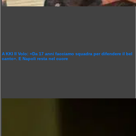
A KKI Il Volo: «Da 17 anni facciamo squadra per difendere il bel
canto». E Napoli resta nel cuore