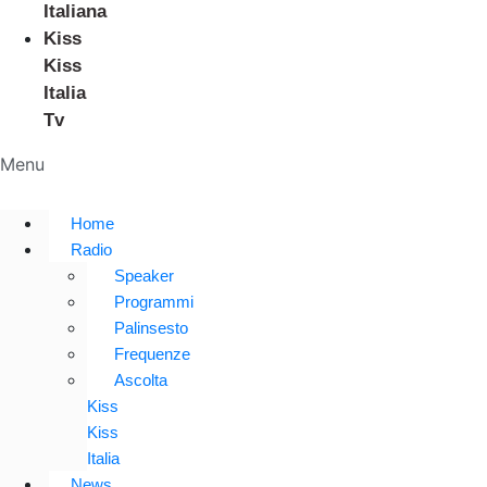
Italiana
Kiss
Kiss
Italia
Tv
Menu
Home
Radio
Speaker
Programmi
Palinsesto
Frequenze
Ascolta
Kiss
Kiss
Italia
News