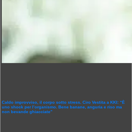
Caldo improvviso, il corpo sotto stress. Ciro Vestita a KKI: “È
uno shock per l’organismo. Bene banane, anguria e riso ma
non bevande ghiacciate”