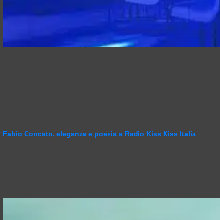
Fabio Concato, eleganza e poesia a Radio Kiss Kiss Italia