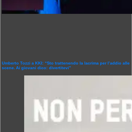
Umberto Tozzi a KKI: “Sto trattenendo la lacrima per l’addio alle
scene. Ai giovani dico: divertitevi”