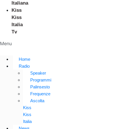
Italiana
Kiss
Kiss
Italia
Tv
Menu
Home
Radio
Speaker
Programmi
Palinsesto
Frequenze
Ascolta
Kiss
Kiss
Italia
News