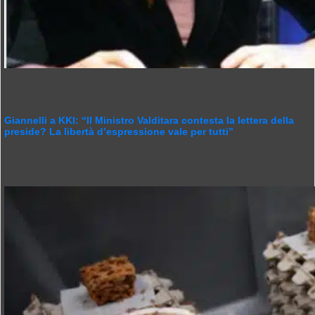
Giannelli a KKI: “Il Ministro Valditara contesta la lettera della
preside? La libertà d’espressione vale per tutti”