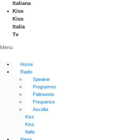
Italiana
Kiss
Kiss
Italia
Tv
Menu
Home
Radio
Speaker
Programmi
Palinsesto
Frequenze
Ascolta
Kiss
Kiss
Italia
News