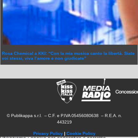
Rosa Chemical a KKI: “Con la mia musica canto la libertà. Siate
voi stessi, viva l’amore e non giudicate”
© Publikappa s.r.l. – C.F. e P.IVA 05456080638 – R.E.A. n.
443219
Privacy Policy
|
Cookie Policy