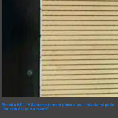
Rkomi a KKI: “A Sanremo tornerò prima o poi.. Intanto mi godo
l’intimità del tour a teatro”