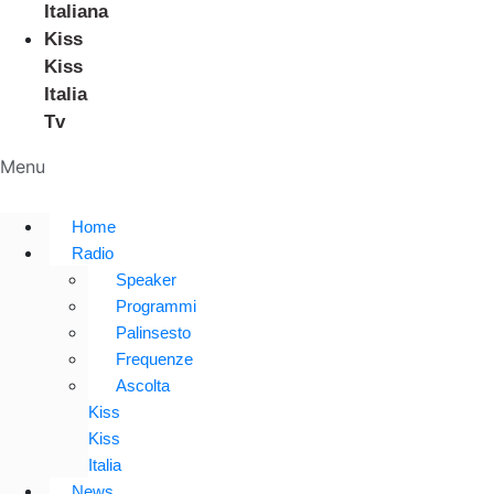
Italiana
Kiss
Kiss
Italia
Tv
Menu
Home
Radio
Speaker
Programmi
Palinsesto
Frequenze
Ascolta
Kiss
Kiss
Italia
News