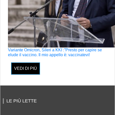
Variante Omicron, Sileri a KKI :”Presto per capire se
elude il vaccino. Il mio appello è: vaccinatevi!
VEDI DI PIÙ
LE PIÙ LETTE