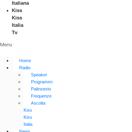
Italiana
Kiss
Kiss
Italia
Tv
Menu
Home
Radio
Speaker
Programmi
Palinsesto
Frequenze
Ascolta
Kiss
Kiss
Italia
News