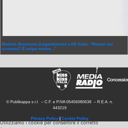
Michele Buonomo (Legambiente) a KK Italia: “Rincari sui
consumi? É colpa nostra…”
© Publikappa s.r.l. – C.F. e P.IVA 05456080638 – R.E.A. n.
443219
Privacy Policy
|
Cookie Policy
Utilizziamo i cookie per consentire il corretto