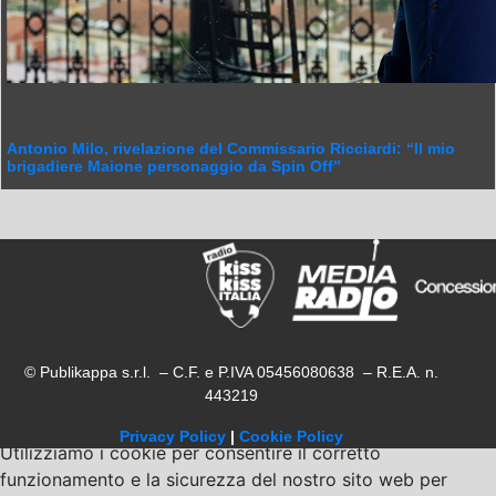
Antonio Milo, rivelazione del Commissario Ricciardi: “Il mio
brigadiere Maione personaggio da Spin Off”
© Publikappa s.r.l. – C.F. e P.IVA 05456080638 – R.E.A. n.
443219
Privacy Policy
|
Cookie Policy
Utilizziamo i cookie per consentire il corretto
funzionamento e la sicurezza del nostro sito web per