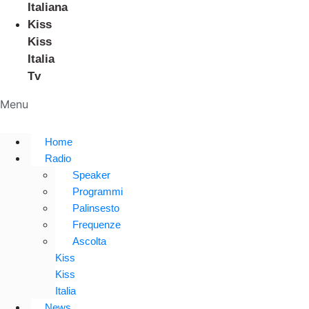
Italiana
Kiss
Kiss
Italia
Tv
Menu
Home
Radio
Speaker
Programmi
Palinsesto
Frequenze
Ascolta
Kiss
Kiss
Italia
News