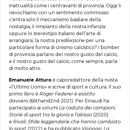
inattualità come i centravanti di provincia. Oggi li
rievochiamo con un sentimento commosso:
c’entra solo il meccanismo basilare della
nostalgia, il rimpianto della nostra infanzia;
oppure lo stereotipo italiano dell’arte di
arrangiarsi, la nostra predilezione per una
particolare forma di cinismo calcistico? I bomber
di provincia parlano del nostro gusto del calcio,
e il nostro gusto del calcio, come sempre, parla
di molto altro.
Emanuele Atturo
è caporedattore della rivista
«l’Ultimo Uomo» e scrive di sport e cultura. Il suo
primo libro è
Roger Federer è esistito
davvero
(66thand2nd 2021). Per Einaudi ha
partecipato ai volumi
La caduta dei campioni.
Storie di sport tra la gloria e l’abisso
(2020)
e
Rivali. Sfide leggendarie che hanno cambiato
lo sport
(2022) e ha pubblicato
Visionari. La