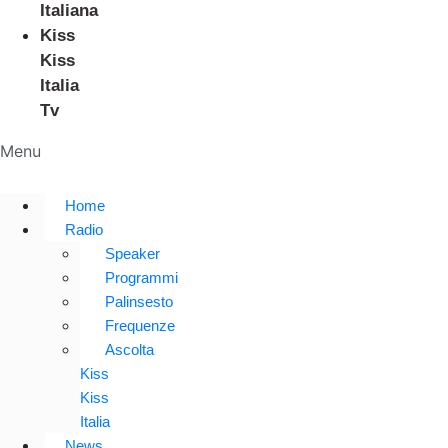
Italiana
Kiss
Kiss
Italia
Tv
Menu
Home
Radio
Speaker
Programmi
Palinsesto
Frequenze
Ascolta
Kiss
Kiss
Italia
News