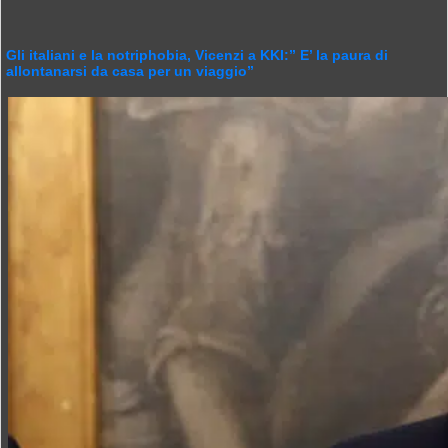
Gli italiani e la notriphobia, Vicenzi a KKI:” E’ la paura di
allontanarsi da casa per un viaggio”