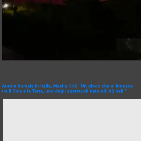
Aurora boreale in Italia, Masi a KKI:” Un gioco che si innesca
tra il Sole e la Terra, uno degli spettacoli naturali più belli”