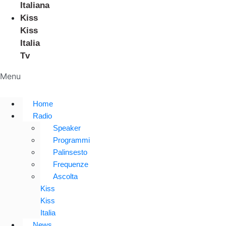
Italiana
Kiss
Kiss
Italia
Tv
Menu
Home
Radio
Speaker
Programmi
Palinsesto
Frequenze
Ascolta
Kiss
Kiss
Italia
News