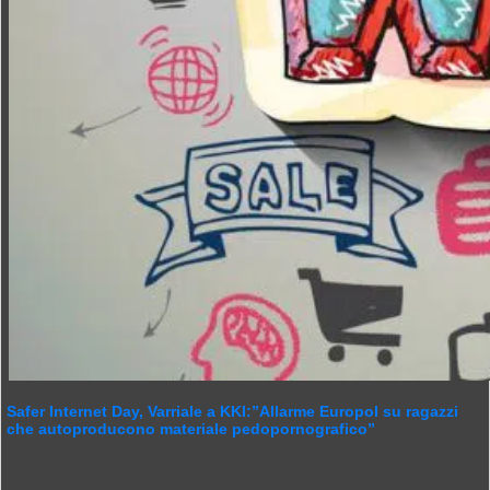
Safer Internet Day, Varriale a KKI:”Allarme Europol su ragazzi
che autoproducono materiale pedopornografico”