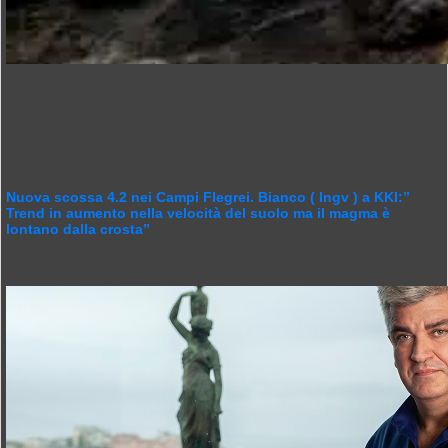
Nuova scossa 4.2 nei Campi Flegrei. Bianco ( Ingv ) a KKI:”
Trend in aumento nella velocità del suolo ma il magma è
lontano dalla crosta”