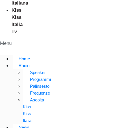
Italiana
Kiss
Kiss
Italia
Tv
Menu
Home
Radio
Speaker
Programmi
Palinsesto
Frequenze
Ascolta
Kiss
Kiss
Italia
News