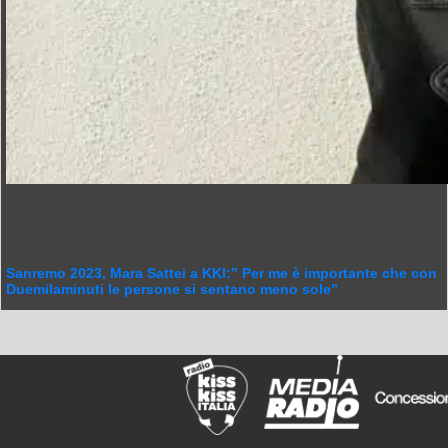
Sanremo 2023, Mara Sattei a KKI:” Per me è importante che con
Duemilaminuti le persone si sentano meno sole”