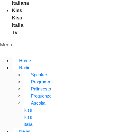
Italiana
Kiss
Kiss
Italia
Tv
Menu
Home
Radio
Speaker
Programmi
Palinsesto
Frequenze
Ascolta
Kiss
Kiss
Italia
News