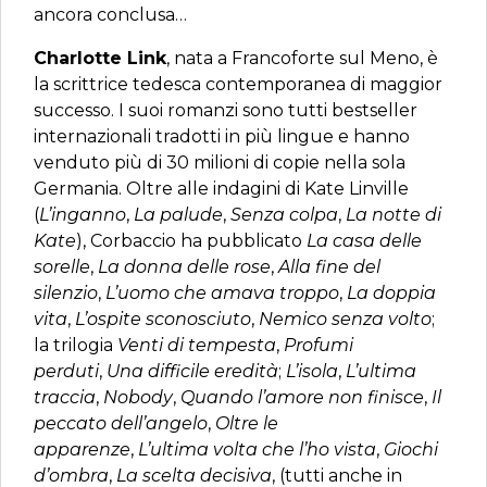
ancora conclusa…
Charlotte Link
, nata a Francoforte sul Meno, è
la scrittrice tedesca contemporanea di maggior
successo. I suoi romanzi sono tutti bestseller
internazionali tradotti in più lin­gue e hanno
venduto più di 30 milioni di co­pie nella sola
Germania. Oltre alle indagini di Kate Linville
(
L’inganno
,
La palude
,
Senza colpa
,
La notte di
Kate
), Corbaccio ha pubblicato
La casa delle
sorelle
,
La don­na delle rose
,
Alla fine del
silenzio
,
L’uomo che amava troppo
,
La doppia
vita
,
L’ospite sconosciuto
,
Nemico senza volto
;
la trilogia
Venti di tempesta
,
Profumi
perduti
,
Una dif­ficile eredità
;
L’isola
,
L’ultima
traccia
,
Nobo­dy
,
Quando l’amore non finisce
,
Il
peccato dell’angelo
,
Oltre le
apparenze
,
L’ultima vol­ta che l’ho vista
,
Giochi
d’ombra
,
La scelta decisiva
, (tutti anche in