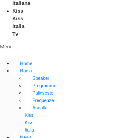
Italiana
Kiss
Kiss
Italia
Tv
Menu
Home
Radio
Speaker
Programmi
Palinsesto
Frequenze
Ascolta
Kiss
Kiss
Italia
News