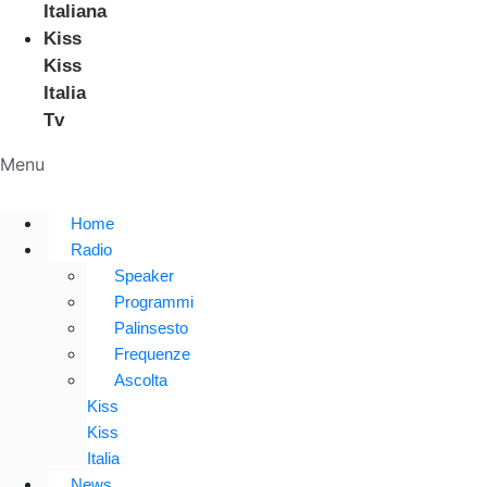
Italiana
Kiss
Kiss
Italia
Tv
Menu
Home
Radio
Speaker
Programmi
Palinsesto
Frequenze
Ascolta
Kiss
Kiss
Italia
News