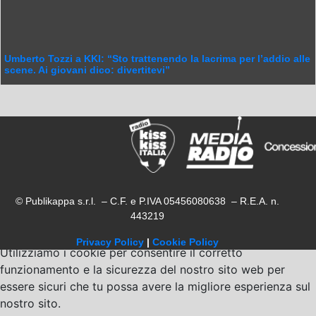
Umberto Tozzi a KKI: “Sto trattenendo la lacrima per l’addio alle
scene. Ai giovani dico: divertitevi”
© Publikappa s.r.l. – C.F. e P.IVA 05456080638 – R.E.A. n.
443219
Privacy Policy
|
Cookie Policy
Utilizziamo i cookie per consentire il corretto
funzionamento e la sicurezza del nostro sito web per
essere sicuri che tu possa avere la migliore esperienza sul
nostro sito.