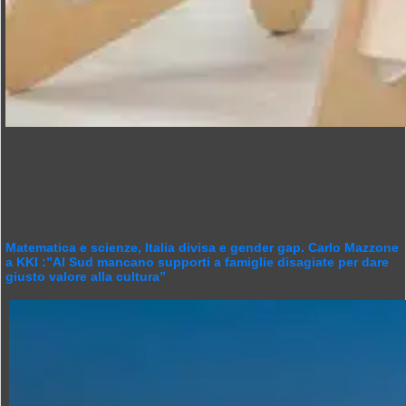
Matematica e scienze, Italia divisa e gender gap. Carlo Mazzone
a KKI :”Al Sud mancano supporti a famiglie disagiate per dare
giusto valore alla cultura”