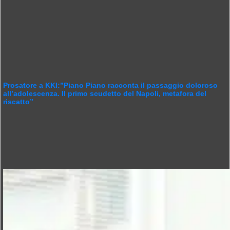
Prosatore a KKI:”Piano Piano racconta il passaggio doloroso
all’adolescenza. Il primo scudetto del Napoli, metafora del
riscatto”