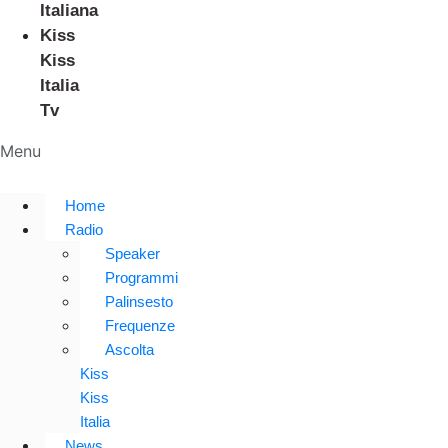
Italiana
Kiss
Kiss
Italia
Tv
Menu
Home
Radio
Speaker
Programmi
Palinsesto
Frequenze
Ascolta
Kiss
Kiss
Italia
News