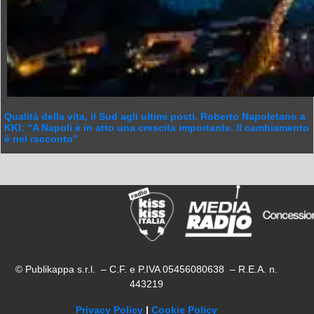
Qualità della vita, il Sud agli ultimi posti. Roberto Napoletano a
KKI: “A Napoli è in atto una crescita importante. Il cambiamento
è nel racconto”
© Publikappa s.r.l. – C.F. e P.IVA 05456080638 – R.E.A. n.
443219
Privacy Policy
|
Cookie Policy