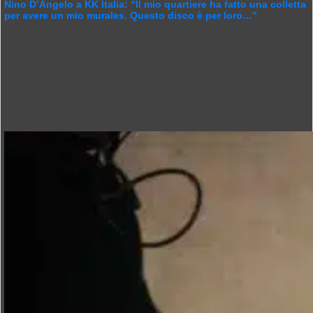
Nino D’Angelo a KK Italia: “Il mio quartiere ha fatto una colletta
per avere un mio murales. Questo disco è per loro…”