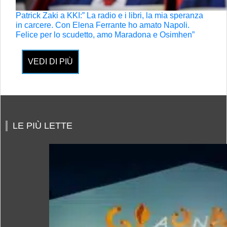
Patrick Zaki a KKI:” La radio e i libri, la mia speranza
in carcere. Con Elena Ferrante ho amato Napoli.
Felice per lo scudetto, amo Maradona e Osimhen”
VEDI DI PIÙ
LE PIÙ LETTE