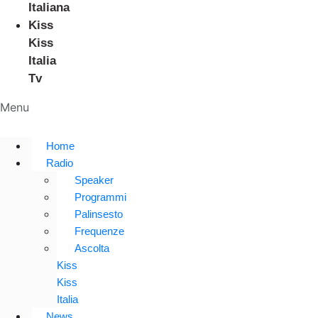
Italiana
Kiss
Kiss
Italia
Tv
Menu
Home
Radio
Speaker
Programmi
Palinsesto
Frequenze
Ascolta
Kiss
Kiss
Italia
News