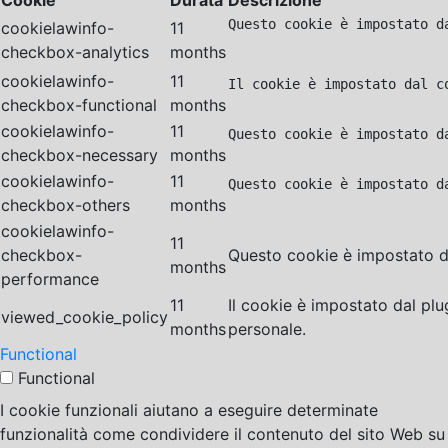
Cookie
Durata
Descrizione
Questo cookie è impostato d
cookielawinfo-
11
checkbox-analytics
months
cookielawinfo-
11
Il cookie è impostato dal c
checkbox-functional
months
cookielawinfo-
11
Questo cookie è impostato d
checkbox-necessary
months
cookielawinfo-
11
Questo cookie è impostato d
checkbox-others
months
cookielawinfo-
11
checkbox-
Questo cookie è impostato da
months
performance
11
Il cookie è impostato dal pl
viewed_cookie_policy
months
personale.
Functional
Functional
I cookie funzionali aiutano a eseguire determinate
funzionalità come condividere il contenuto del sito Web su