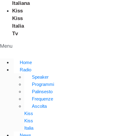
Italiana
Kiss
Kiss
Italia
Tv
Menu
Home
Radio
Speaker
Programmi
Palinsesto
Frequenze
Ascolta
Kiss
Kiss
Italia
News