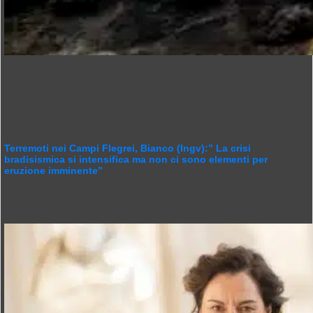
Terremoti nei Campi Flegrei, Bianco (Ingv):” La crisi
bradisismica si intensifica ma non ci sono elementi per
eruzione imminente”