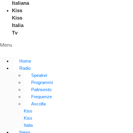
Italiana
Kiss
Kiss
Italia
Tv
Menu
Home
Radio
Speaker
Programmi
Palinsesto
Frequenze
Ascolta
Kiss
Kiss
Italia
News