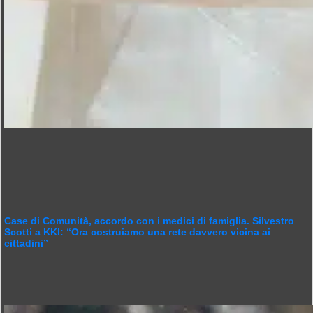
Case di Comunità, accordo con i medici di famiglia. Silvestro
Scotti a KKI: “Ora costruiamo una rete davvero vicina ai
cittadini”