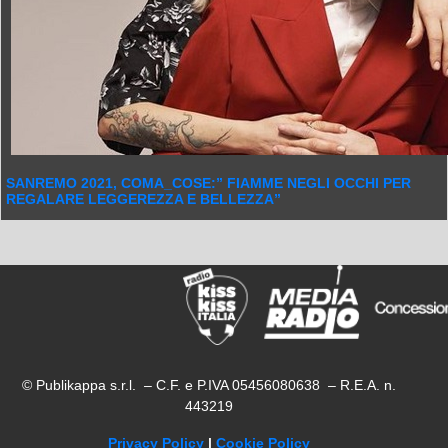
SANREMO 2021, COMA_COSE:” FIAMME NEGLI OCCHI PER
REGALARE LEGGEREZZA E BELLEZZA”
© Publikappa s.r.l. – C.F. e P.IVA 05456080638 – R.E.A. n.
443219
Privacy Policy
|
Cookie Policy