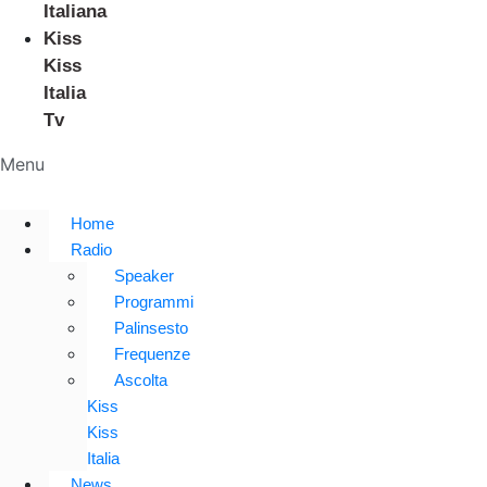
Italiana
Kiss
Kiss
Italia
Tv
Menu
Home
Radio
Speaker
Programmi
Palinsesto
Frequenze
Ascolta
Kiss
Kiss
Italia
News