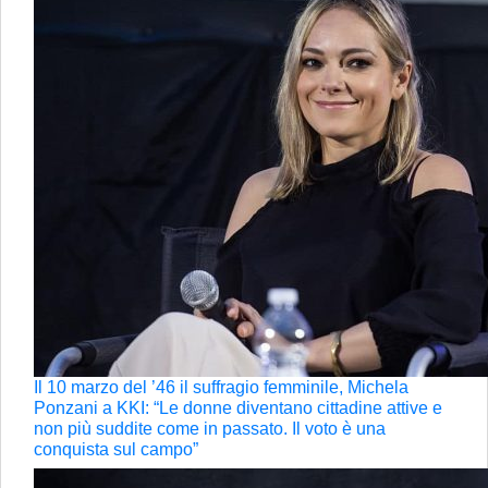
Il 10 marzo del ’46 il suffragio femminile, Michela
Ponzani a KKI: “Le donne diventano cittadine attive e
non più suddite come in passato. Il voto è una
conquista sul campo”