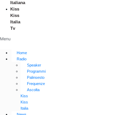
Italiana
Kiss
Kiss
Italia
Tv
Menu
Home
Radio
Speaker
Programmi
Palinsesto
Frequenze
Ascolta
Kiss
Kiss
Italia
News