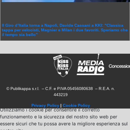
Il Giro d’Italia torna a Napoli, Davide Cassani a KKI: “Classica
tappa per velocisti, Magnier e Milan i due favoriti. Speriamo che
il tempo sia bello”
© Publikappa s.r.l. – C.F. e P.IVA 05456080638 – R.E.A. n.
443219
Privacy Policy
|
Cookie Policy
Utilizziamo i cookie per consentire il corretto
funzionamento e la sicurezza del nostro sito web per
essere sicuri che tu possa avere la migliore esperienza sul