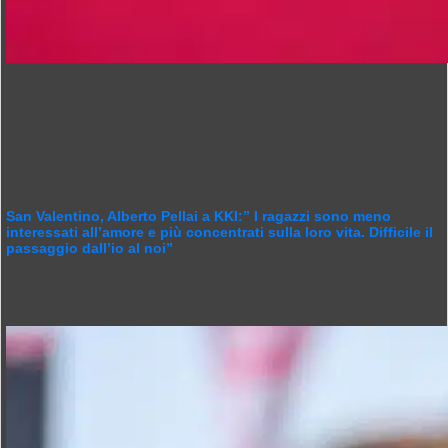
San Valentino, Alberto Pellai a KKI:” I ragazzi sono meno
interessati all’amore e più concentrati sulla loro vita. Difficile il
passaggio dall’io al noi”