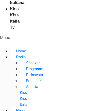
Italiana
Kiss
Kiss
Italia
Tv
Menu
Home
Radio
Speaker
Programmi
Palinsesto
Frequenze
Ascolta
Kiss
Kiss
Italia
News