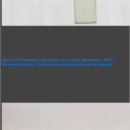
Nasce l’Università a Scampia, il sindaco Manfredi a KKI:”
Momento storico. Cultura e formazione forme di riscatto”