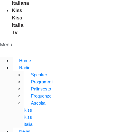
Italiana
Kiss
Kiss
Italia
Tv
Menu
Home
Radio
Speaker
Programmi
Palinsesto
Frequenze
Ascolta
Kiss
Kiss
Italia
News