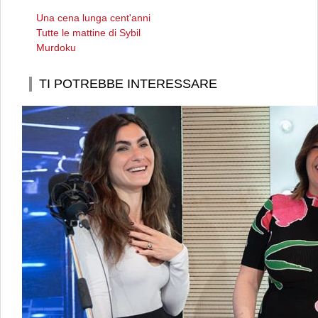
Una cena lunga cent'anni
Tutte le mattine di Sybil
Murdoku
TI POTREBBE INTERESSARE