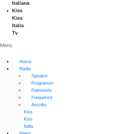
Italiana
Kiss
Kiss
Italia
Tv
Menu
Home
Radio
Speaker
Programmi
Palinsesto
Frequenze
Ascolta
Kiss
Kiss
Italia
News