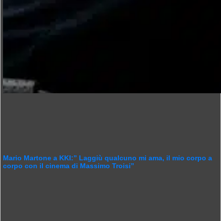
Mario Martone a KKI:” Laggiù qualcuno mi ama, il mio corpo a
corpo con il cinema di Massimo Troisi”