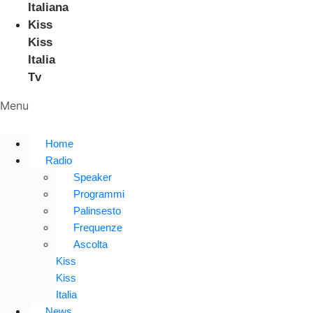
Italiana
Kiss
Kiss
Italia
Tv
Menu
Home
Radio
Speaker
Programmi
Palinsesto
Frequenze
Ascolta
Kiss
Kiss
Italia
News