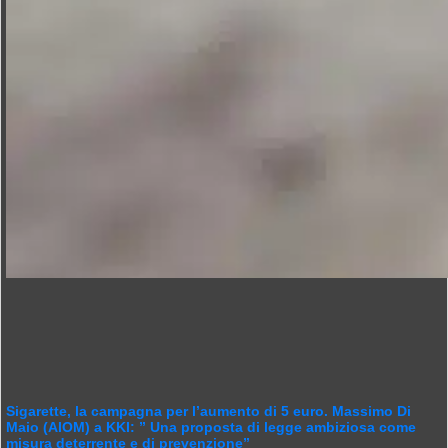
Sigarette, la campagna per l’aumento di 5 euro. Massimo Di
Maio (AIOM) a KKI: ” Una proposta di legge ambiziosa come
misura deterrente e di prevenzione”