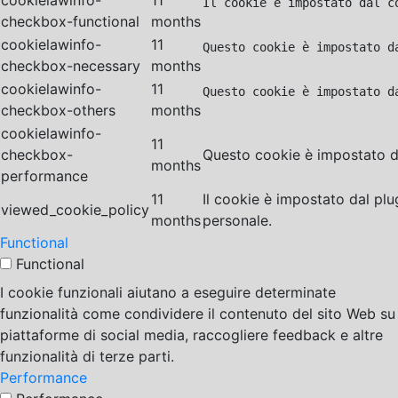
cookielawinfo-
11
Il cookie è impostato dal c
checkbox-functional
months
cookielawinfo-
11
Questo cookie è impostato d
checkbox-necessary
months
cookielawinfo-
11
Questo cookie è impostato d
checkbox-others
months
cookielawinfo-
11
checkbox-
Questo cookie è impostato da
months
performance
11
Il cookie è impostato dal pl
viewed_cookie_policy
months
personale.
Functional
Functional
I cookie funzionali aiutano a eseguire determinate
funzionalità come condividere il contenuto del sito Web su
piattaforme di social media, raccogliere feedback e altre
funzionalità di terze parti.
Performance