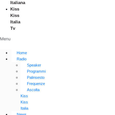
Italiana
Kiss
Kiss
Italia
Tv
Menu
Home
Radio
Speaker
Programmi
Palinsesto
Frequenze
Ascolta
Kiss
Kiss
Italia
News