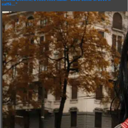
caffè…”