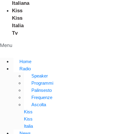
Italiana
Kiss
Kiss
Italia
Tv
Menu
Home
Radio
Speaker
Programmi
Palinsesto
Frequenze
Ascolta
Kiss
Kiss
Italia
News