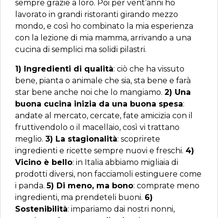
sempre grazie a loro. Poi per vent’anni ho
lavorato in grandi ristoranti girando mezzo
mondo, e così ho combinato la mia esperienza
con la lezione di mia mamma, arrivando a una
cucina di semplici ma solidi pilastri.
1) Ingredienti di qualità
: ciò che ha vissuto
bene, pianta o animale che sia, sta bene e farà
star bene anche noi che lo mangiamo.
2) Una
buona cucina inizia da una buona spesa
:
andate al mercato, cercate, fate amicizia con il
fruttivendolo o il macellaio, così vi trattano
meglio.
3) La stagionalità
: scoprirete
ingredienti e ricette sempre nuovi e freschi.
4)
Vicino è bello
: in Italia abbiamo migliaia di
prodotti diversi, non facciamoli estinguere come
i panda.
5) Di meno, ma bono
: comprate meno
ingredienti, ma prendeteli buoni.
6)
Sostenibilità
: impariamo dai nostri nonni,