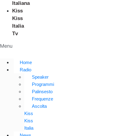
Italiana
Kiss
Kiss
Italia
Tv
Menu
Home
Radio
Speaker
Programmi
Palinsesto
Frequenze
Ascolta
Kiss
Kiss
Italia
News