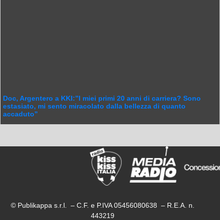
Doc, Argentero a KKI:”I miei primi 20 anni di carriera? Sono
estasiato, mi sento miracolato dalla bellezza di quanto
accaduto”
© Publikappa s.r.l. – C.F. e P.IVA 05456080638 – R.E.A. n.
443219