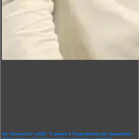
Su “Annuccia” a KKI: “L’amore è l’ingrediente più importante
della caprese. Zia Annuccia ha approvato la ricetta!”