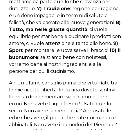
mettiamo da parte quello che ci avanza per
riutilizzarlo.
7) Tradizione
: regione per regione,
è un dono impagabile in termini di salute e
felicità, che va passato alle nuove generazioni.
8)
Tutto, ma nelle giuste quantità
: ci vuole
equilibrio per star bene e cucinare i prodotti con
amore, ci vuole attenzione e tanto olio bono.
9)
Sport
: per montare le uova serve il braccio!
10) Il
buonumore
: se stiamo bene con noi stessi,
vorremo bene ai nostri ingredienti e alle
persone per cui li cuciniamo.
Ah, un ultimo consiglio prima che vi tuffiate tra
le mie ricette: libertà! In cucina dovete sentirvi
liberi sia di sperimentare sia di commettere
errori. Non avete l’aglio fresco? Usate quello
secco. Non avete la mentuccia? Annusate le
erbe che avete, il piatto che state cucinando e
abbinateli. Non avete i pomodori del Piennolo?