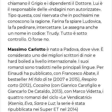
chiamano il Grigio e i dipendenti il Dottore. Lui è
il responsabile delle «indagini non autorizzate».
Tipo questa, cosí riservata che in pochissimi ne
conoscono la ragione. Farina fa spiare Ludovica,
la fa pedinare, intercettare. Le assegna anche
un nome in codice: Trudy. Tutto è sotto
controllo. O forse no.
Massimo Carlotto
è nato a Padova, dove vive. È
considerato uno dei migliori scrittori di noir e
hard boiled a livello internazionale. I suoi
romanzi sono tradotti nelle principali lingue. Per
Einaudi ha pubblicato, con Francesco Abate, il
bestseller
Mi fido di te
(2007 e 2015),
Respiro
corto
(2012),
Cocaina
(con Gianrico Carofiglio e
Giancarlo De Cataldo, 2013), con Marco Videtta, i
quattro romanzi del ciclo «Le Vendicatrici»
(
Ksenia, Eva, Sara
e
Luz
; la serie è stata
ripubblicata nei Super ET nel 2014)