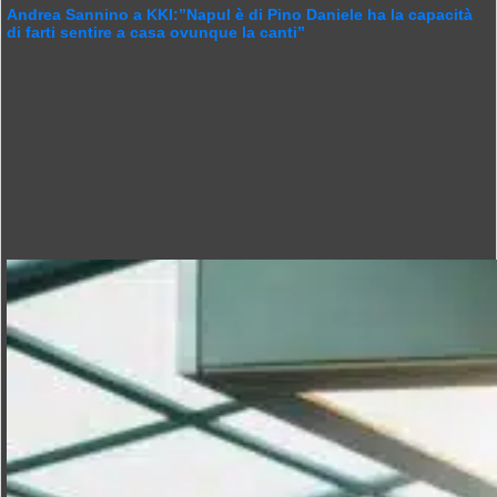
Andrea Sannino a KKI:”Napul è di Pino Daniele ha la capacità
di farti sentire a casa ovunque la canti”