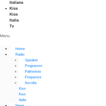
Italiana
Kiss
Kiss
Italia
Tv
Menu
Home
Radio
Speaker
Programmi
Palinsesto
Frequenze
Ascolta
Kiss
Kiss
Italia
News