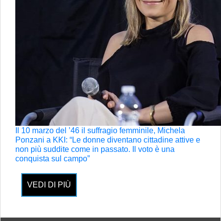
Il 10 marzo del ’46 il suffragio femminile, Michela
Ponzani a KKI: “Le donne diventano cittadine attive e
non più suddite come in passato. Il voto è una
conquista sul campo”
VEDI DI PIÙ