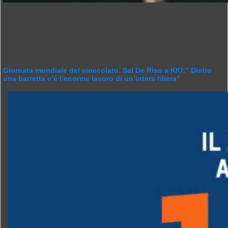
Giornata mondiale del cioccolato, Sal De Riso a KKI:” Dietro
una barretta c’è l’enorme lavoro di un’intera filiera”