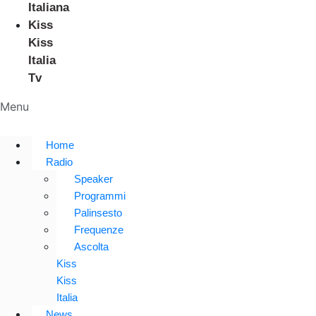
Italiana
Kiss
Kiss
Italia
Tv
Menu
Home
Radio
Speaker
Programmi
Palinsesto
Frequenze
Ascolta
Kiss
Kiss
Italia
News