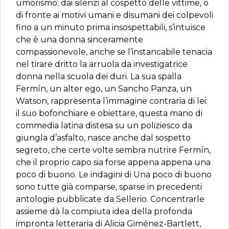
umorismo; dai silenzi al cospetto delle vittime, o
di fronte ai motivi umani e disumani dei colpevoli
fino a un minuto prima insospettabili, s’intuisce
che è una donna sinceramente
compassionevole, anche se l’instancabile tenacia
nel tirare dritto la arruola da investigatrice
donna nella scuola dei duri. La sua spalla
Fermín, un alter ego, un Sancho Panza, un
Watson, rappresenta l’immagine contraria di lei:
il suo bofonchiare e obiettare, questa mano di
commedia latina distesa su un poliziesco da
giungla d’asfalto, nasce anche dal sospetto
segreto, che certe volte sembra nutrire Fermín,
che il proprio capo sia forse appena appena una
poco di buono. Le indagini di Una poco di buono
sono tutte già comparse, sparse in precedenti
antologie pubblicate da Sellerio. Concentrarle
assieme dà la compiuta idea della profonda
impronta letteraria di Alicia Giménez-Bartlett,