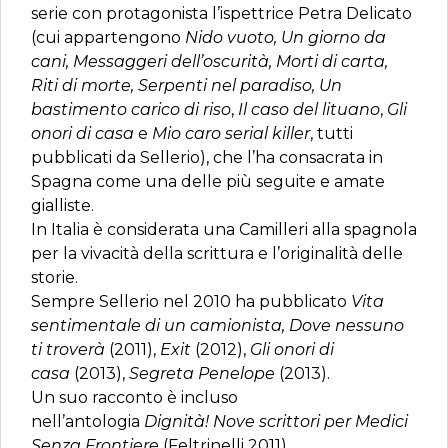
serie con protagonista l’ispettrice Petra Delicato
(cui appartengono
Nido vuoto, Un giorno da
cani, Messaggeri dell’oscurità, Morti di carta,
Riti di morte, Serpenti nel paradiso, Un
bastimento carico di riso
,
Il caso del lituano
,
Gli
onori di casa
e
Mio caro serial killer
, tutti
pubblicati da Sellerio), che l’ha consacrata in
Spagna come una delle più seguite e amate
gialliste.
In Italia è considerata una Camilleri alla spagnola
per la vivacità della scrittura e l’originalità delle
storie.
Sempre Sellerio nel 2010 ha pubblicato
Vita
sentimentale di un camionista,
Dove nessuno
ti troverà
(2011),
Exit
(2012),
Gli onori di
casa
(2013),
Segreta Penelope
(2013).
Un suo racconto è incluso
nell’antologia
Dignità! Nove scrittori per Medici
Senza Frontiere
(Feltrinelli 2011).