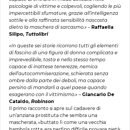
psicologie di vittime e colpevoli, cogliendo le più
impercettibili sfumature, grazie all’intelligenza
sottile e alla raffinata sensibilità nascosta
dietro la maschera di sarcasmo.»
–
Raffaella
Silipo,
Tuttolibri
«In queste sei storie ricorrono tutti gli elementi
di fascino di una figura di donna complicata e
imprevedibile, tosta e nello stesso tempo
capace di inattese tenerezze, nemica
dell’autocommiserazione, schierata senza
ombre dalla parte dei deboli, ma capace
persino di mandarli a quel paese quando
esagerano con il vittimismo.»
–
Giancarlo De
Cataldo,
Robinson
Il primo racconto si apre sul cadavere di
un’anziana prostituta che sembra una
mascherata, «buttato lì come una vecchia
bambola rotta; era perfino difficile provare pietà;