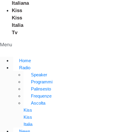
Italiana
Kiss
Kiss
Italia
Tv
Menu
Home
Radio
Speaker
Programmi
Palinsesto
Frequenze
Ascolta
Kiss
Kiss
Italia
News