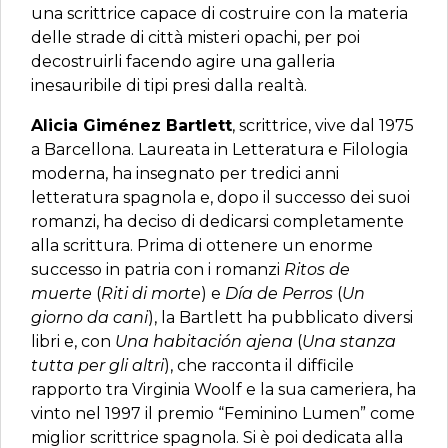
una scrittrice capace di costruire con la materia
delle strade di città misteri opachi, per poi
decostruirli facendo agire una galleria
inesauribile di tipi presi dalla realtà.
Alicia Giménez Bartlett
, scrittrice, vive dal 1975
a Barcellona. Laureata in Letteratura e Filologia
moderna, ha insegnato per tredici anni
letteratura spagnola e, dopo il successo dei suoi
romanzi, ha deciso di dedicarsi completamente
alla scrittura. Prima di ottenere un enorme
successo in patria con i romanzi
Ritos de
muerte
(
Riti di morte
) e
Día de Perros
(
Un
giorno da cani
), la Bartlett ha pubblicato diversi
libri e, con
Una habitación ajena
(
Una stanza
tutta per gli altri
), che racconta il difficile
rapporto tra Virginia Woolf e la sua cameriera, ha
vinto nel 1997 il premio “Feminino Lumen” come
miglior scrittrice spagnola. Si è poi dedicata alla