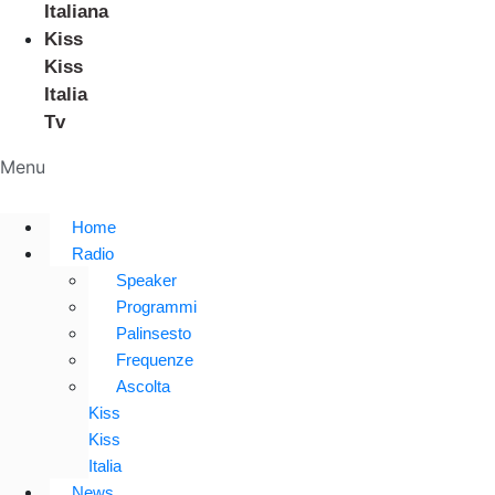
Italiana
Kiss
Kiss
Italia
Tv
Menu
Home
Radio
Speaker
Programmi
Palinsesto
Frequenze
Ascolta
Kiss
Kiss
Italia
News