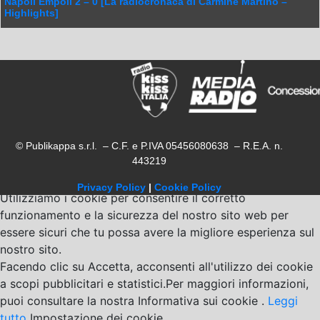
Napoli Empoli 2 – 0 [La radiocronaca di Carmine Martino –
Highlights]
© Publikappa s.r.l. – C.F. e P.IVA 05456080638 – R.E.A. n.
443219
Privacy Policy
|
Cookie Policy
Utilizziamo i cookie per consentire il corretto
funzionamento e la sicurezza del nostro sito web per
essere sicuri che tu possa avere la migliore esperienza sul
nostro sito.
Facendo clic su Accetta, acconsenti all'utilizzo dei cookie
a scopi pubblicitari e statistici.Per maggiori informazioni,
puoi consultare la nostra Informativa sui cookie .
Leggi
tutto
Impostazione dei cookie